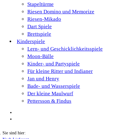
Stapeltürme
Riesen Domino und Memorize
Riesen-Mikado
Dart Spiele
Brettspiele
Kinderspiele
Lern- und Geschicklichkeitsspiele
Moon-Bälle
Kinder- und Partyspiele
Für kleine Ritter und Indianer
Jan und Henry
Bade- und Wasserspiele
Der kleine Maulwurf
Pettersson & Findus
Sie sind hier: