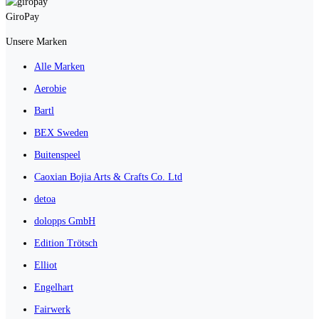
GiroPay
Unsere Marken
Alle Marken
Aerobie
Bartl
BEX Sweden
Buitenspeel
Caoxian Bojia Arts & Crafts Co. Ltd
detoa
dolopps GmbH
Edition Trötsch
Elliot
Engelhart
Fairwerk