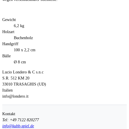
Gewicht
6,2 kg
Holzart
Buchenholz
Handgriff
100 x 2,2 cm
Bälle
Ø 8 cm
Lucio Londero & C s.n.c
S.R. 512 KM 20
33010 TRASAGHIS (UD)
Italien
info@londero.it
Kontakt
Tel: +49 7122 820277
info@kubb-spiel.de