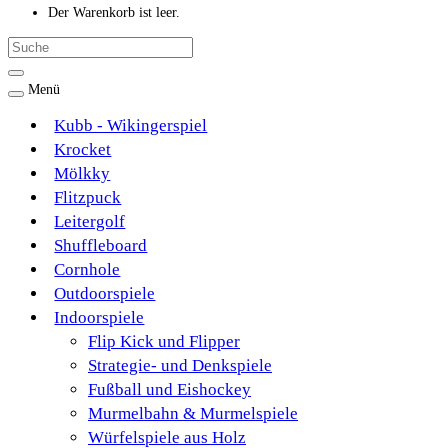
Der Warenkorb ist leer.
Menü
Kubb - Wikingerspiel
Krocket
Mölkky
Flitzpuck
Leitergolf
Shuffleboard
Cornhole
Outdoorspiele
Indoorspiele
Flip Kick und Flipper
Strategie- und Denkspiele
Fußball und Eishockey
Murmelbahn & Murmelspiele
Würfelspiele aus Holz