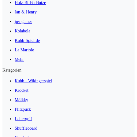
Holz-Bi-Ba-Butze
Jan & Henry
jpv games
Kolabola
Kubb-Spiel.de
La Mariole
Mehr
Kategorien
Kubb - Wikingerspiel
Krocket
Mölkky
Flitzpuck
Leitergolf
Shuffleboard