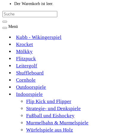
Der Warenkorb ist leer.
Menü
Kubb - Wikingerspiel
Krocket
Mölkky
Flitzpuck
Leitergolf
Shuffleboard
Cornhole
Outdoorspiele
Indoorspiele
Flip Kick und Flipper
Strategie- und Denkspiele
Fußball und Eishockey
Murmelbahn & Murmelspiele
Würfelspiele aus Holz