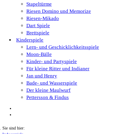
Stapeltürme
Riesen Domino und Memorize
Riesen-Mikado
Dart Spiele
Brettspiele
Kinderspiele
Lern- und Geschicklichkeitsspiele
Moon-Bälle
Kinder- und Partyspiele
Für kleine Ritter und Indianer
Jan und Henry
Bade- und Wasserspiele
Der kleine Maulwurf
Pettersson & Findus
Sie sind hier: