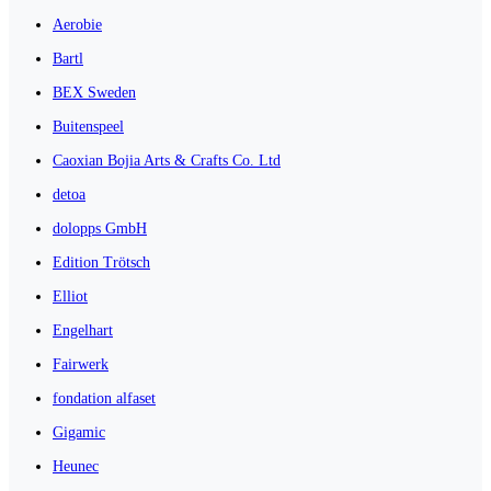
Aerobie
Bartl
BEX Sweden
Buitenspeel
Caoxian Bojia Arts & Crafts Co. Ltd
detoa
dolopps GmbH
Edition Trötsch
Elliot
Engelhart
Fairwerk
fondation alfaset
Gigamic
Heunec