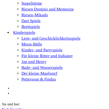
Stapeltürme
Riesen Domino und Memorize
Riesen-Mikado
Dart Spiele
Brettspiele
Kinderspiele
Lern- und Geschicklichkeitsspiele
Moon-Bälle
Kinder- und Partyspiele
Für kleine Ritter und Indianer
Jan und Henry
Bade- und Wasserspiele
Der kleine Maulwurf
Pettersson & Findus
Sie sind hier: