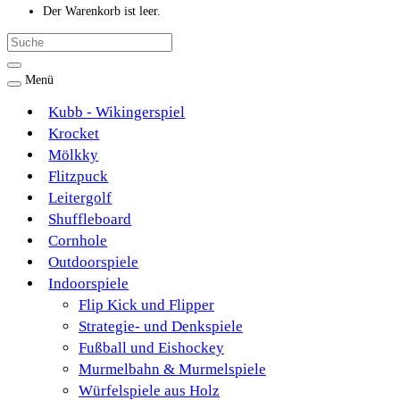
Der Warenkorb ist leer.
Menü
Kubb - Wikingerspiel
Krocket
Mölkky
Flitzpuck
Leitergolf
Shuffleboard
Cornhole
Outdoorspiele
Indoorspiele
Flip Kick und Flipper
Strategie- und Denkspiele
Fußball und Eishockey
Murmelbahn & Murmelspiele
Würfelspiele aus Holz