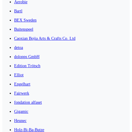
Aerobie
Bartl
BEX Sweden
Buitenspeel
Caoxian Bojia Arts & Crafts Co. Ltd
detoa
dolopps GmbH
Edition Trötsch
Elliot
Engelhart
Fairwerk
fondation alfaset
Gigamic
Heunec
Holz-Bi-Ba-Butze