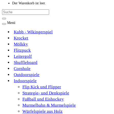
Der Warenkorb ist leer.
Menü
Kubb - Wikingerspiel
Krocket
Mölkky
Flitzpuck
Leitergolf
Shuffleboard
Cornhole
Outdoorspiele
Indoorspiele
Flip Kick und Flipper
Strategie- und Denkspiele
Fußball und Eishockey
Murmelbahn & Murmelspiele
Würfelspiele aus Holz