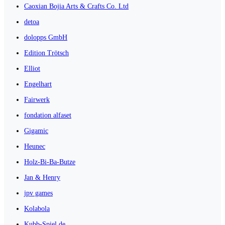
Caoxian Bojia Arts & Crafts Co. Ltd
detoa
dolopps GmbH
Edition Trötsch
Elliot
Engelhart
Fairwerk
fondation alfaset
Gigamic
Heunec
Holz-Bi-Ba-Butze
Jan & Henry
jpv games
Kolabola
Kubb-Spiel.de