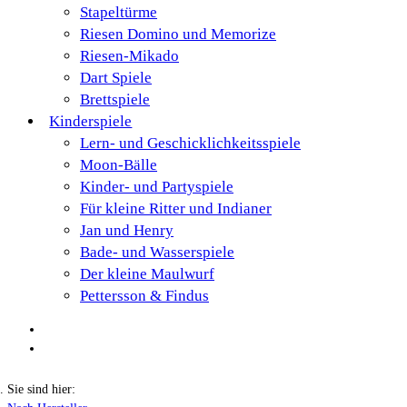
Stapeltürme
Riesen Domino und Memorize
Riesen-Mikado
Dart Spiele
Brettspiele
Kinderspiele
Lern- und Geschicklichkeitsspiele
Moon-Bälle
Kinder- und Partyspiele
Für kleine Ritter und Indianer
Jan und Henry
Bade- und Wasserspiele
Der kleine Maulwurf
Pettersson & Findus
Sie sind hier: