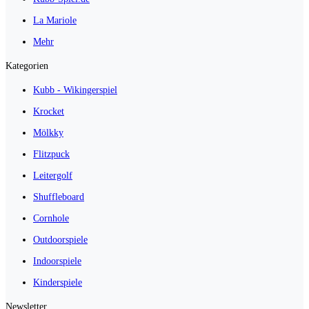
La Mariole
Mehr
Kategorien
Kubb - Wikingerspiel
Krocket
Mölkky
Flitzpuck
Leitergolf
Shuffleboard
Cornhole
Outdoorspiele
Indoorspiele
Kinderspiele
Newsletter