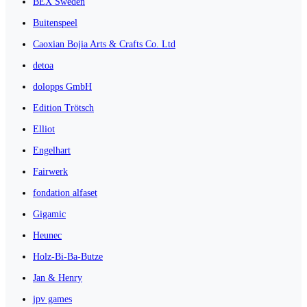
BEX Sweden
Buitenspeel
Caoxian Bojia Arts & Crafts Co. Ltd
detoa
dolopps GmbH
Edition Trötsch
Elliot
Engelhart
Fairwerk
fondation alfaset
Gigamic
Heunec
Holz-Bi-Ba-Butze
Jan & Henry
jpv games