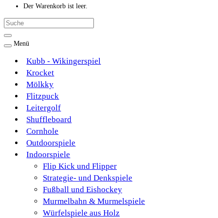
Der Warenkorb ist leer.
Menü
Kubb - Wikingerspiel
Krocket
Mölkky
Flitzpuck
Leitergolf
Shuffleboard
Cornhole
Outdoorspiele
Indoorspiele
Flip Kick und Flipper
Strategie- und Denkspiele
Fußball und Eishockey
Murmelbahn & Murmelspiele
Würfelspiele aus Holz