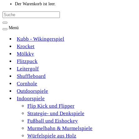
Der Warenkorb ist leer.
Menü
Kubb - Wikingerspiel
Krocket
Mölkky
Flitzpuck
Leitergolf
Shuffleboard
Cornhole
Outdoorspiele
Indoorspiele
Flip Kick und Flipper
Strategie- und Denkspiele
Fußball und Eishockey
Murmelbahn & Murmelspiele
Würfelspiele aus Holz