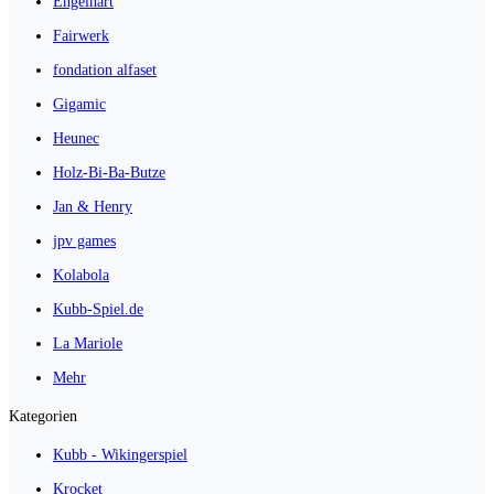
Engelhart
Fairwerk
fondation alfaset
Gigamic
Heunec
Holz-Bi-Ba-Butze
Jan & Henry
jpv games
Kolabola
Kubb-Spiel.de
La Mariole
Mehr
Kategorien
Kubb - Wikingerspiel
Krocket