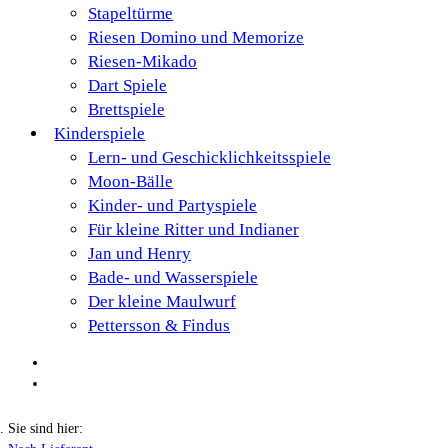
Stapeltürme
Riesen Domino und Memorize
Riesen-Mikado
Dart Spiele
Brettspiele
Kinderspiele
Lern- und Geschicklichkeitsspiele
Moon-Bälle
Kinder- und Partyspiele
Für kleine Ritter und Indianer
Jan und Henry
Bade- und Wasserspiele
Der kleine Maulwurf
Pettersson & Findus
Sie sind hier: