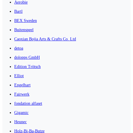
Aerobie
Bartl
BEX Sweden
Buitenspeel
Caoxian Bojia Arts & Crafts Co. Ltd
detoa
dolopps GmbH
Edition Trötsch
Elliot
Engelhart
Fairwerk
fondation alfaset
Gigamic
Heunec
Holz-Bi-Ba-Butze