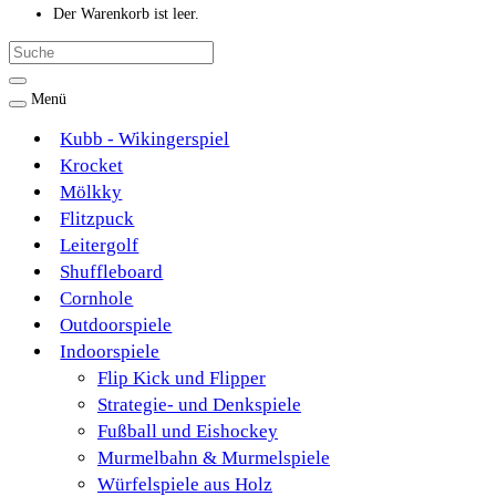
Der Warenkorb ist leer.
Menü
Kubb - Wikingerspiel
Krocket
Mölkky
Flitzpuck
Leitergolf
Shuffleboard
Cornhole
Outdoorspiele
Indoorspiele
Flip Kick und Flipper
Strategie- und Denkspiele
Fußball und Eishockey
Murmelbahn & Murmelspiele
Würfelspiele aus Holz