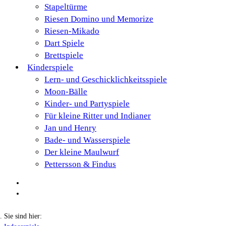
Stapeltürme
Riesen Domino und Memorize
Riesen-Mikado
Dart Spiele
Brettspiele
Kinderspiele
Lern- und Geschicklichkeitsspiele
Moon-Bälle
Kinder- und Partyspiele
Für kleine Ritter und Indianer
Jan und Henry
Bade- und Wasserspiele
Der kleine Maulwurf
Pettersson & Findus
Sie sind hier: