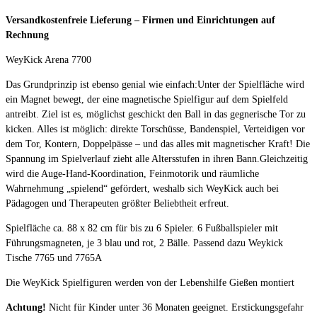
Versandkostenfreie Lieferung – Firmen und Einrichtungen auf
Rechnung
WeyKick Arena 7700
Das Grundprinzip ist ebenso genial wie einfach:Unter der Spielfläche wird
ein Magnet bewegt, der eine magnetische Spielfigur auf dem Spielfeld
antreibt. Ziel ist es, möglichst geschickt den Ball in das gegnerische Tor zu
kicken. Alles ist möglich: direkte Torschüsse, Bandenspiel, Verteidigen vor
dem Tor, Kontern, Doppelpässe – und das alles mit magnetischer Kraft! Die
Spannung im Spielverlauf zieht alle Altersstufen in ihren Bann.Gleichzeitig
wird die Auge-Hand-Koordination, Feinmotorik und räumliche
Wahrnehmung „spielend“ gefördert, weshalb sich WeyKick auch bei
Pädagogen und Therapeuten größter Beliebtheit erfreut.
Spielfläche ca. 88 x 82 cm für bis zu 6 Spieler. 6 Fußballspieler mit
Führungsmagneten, je 3 blau und rot, 2 Bälle. Passend dazu Weykick
Tische 7765 und 7765A
Die WeyKick Spielfiguren werden von der Lebenshilfe Gießen montiert
Achtung!
Nicht für Kinder unter 36 Monaten geeignet. Erstickungsgefahr