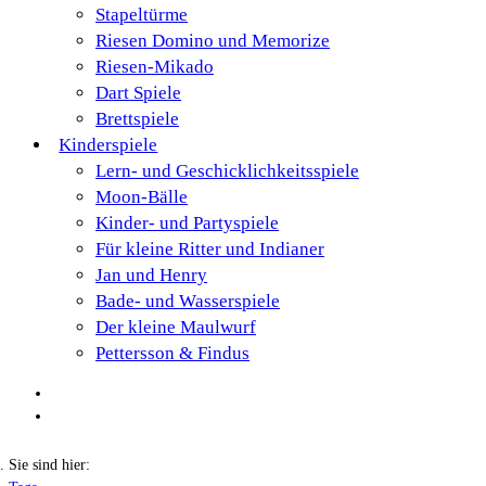
Stapeltürme
Riesen Domino und Memorize
Riesen-Mikado
Dart Spiele
Brettspiele
Kinderspiele
Lern- und Geschicklichkeitsspiele
Moon-Bälle
Kinder- und Partyspiele
Für kleine Ritter und Indianer
Jan und Henry
Bade- und Wasserspiele
Der kleine Maulwurf
Pettersson & Findus
Sie sind hier: