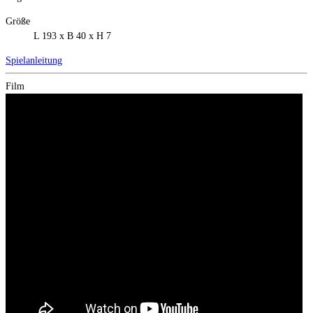
Größe
L 193 x B 40 x H 7
Spielanleitung
Film