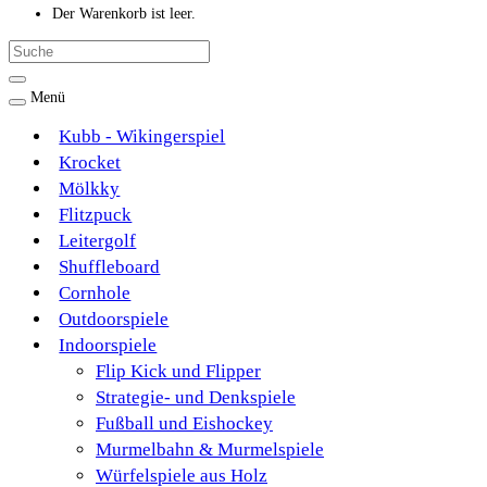
Der Warenkorb ist leer.
Menü
Kubb - Wikingerspiel
Krocket
Mölkky
Flitzpuck
Leitergolf
Shuffleboard
Cornhole
Outdoorspiele
Indoorspiele
Flip Kick und Flipper
Strategie- und Denkspiele
Fußball und Eishockey
Murmelbahn & Murmelspiele
Würfelspiele aus Holz