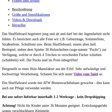
Fragen zum Artikel
Beschreibung
Größe und Spezifikationen
Videos & Downloads
Hersteller
Das Shuffleboard begeistert jung und alt und darf bei der Jugendarbeit nicht
fehlen. Es bereichert auch alle Feste wir z.B. Geburtstage, Sommerfeste,
Straßenfeste, Schulfeste usw. Beim Shuffleboard, einem alten holl.
Brettspiel, stehen dem Spieler 30 Holzscheiben (soge-nannte ''Pucks'') zur
Verfügung, welche er durch 4 Törchen in verschieden Fächer schieben
(schubbeln) soll. Die Pucks sind im Preis inbegriffen!
Hergestellt in einer Holz-Manufaktur aus der Eifel. Sehr aufwändige und
hochwertige Verarbeitung. Schauen Sie sich unser
Video vom Spiel
an.
Das Shuffleboard wurde mit ATW Bienenwachsbalsam gewachst - dies kann
auch zur Pflege verwendet werden.
Bei uns sofort lieferbar innerhalb 1-2 Werktage - kein Dropshipping
Achtung!
Nicht für Kinder unter 36 Monaten geeignet. Erstickungsgefahr
wegen verschluckbarer Kleinteile.