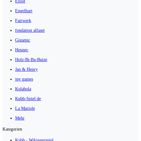
Elliot
Engelhart
Fairwerk
fondation alfaset
Gigamic
Heunec
Holz-Bi-Ba-Butze
Jan & Henry
jpv games
Kolabola
Kubb-Spiel.de
La Mariole
Mehr
Kategorien
Kubb - Wikingerspiel