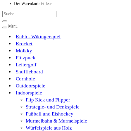
Der Warenkorb ist leer.
Menü
Kubb - Wikingerspiel
Krocket
Mölkky
Flitzpuck
Leitergolf
Shuffleboard
Cornhole
Outdoorspiele
Indoorspiele
Flip Kick und Flipper
Strategie- und Denkspiele
Fußball und Eishockey
Murmelbahn & Murmelspiele
Würfelspiele aus Holz