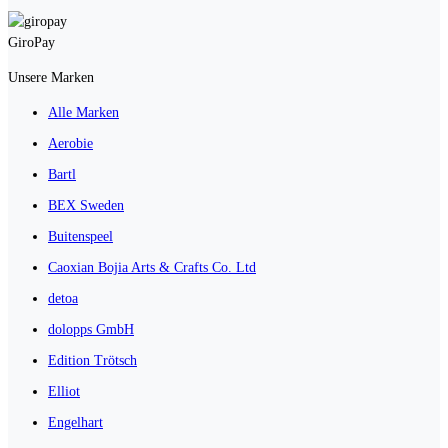
GiroPay
Unsere Marken
Alle Marken
Aerobie
Bartl
BEX Sweden
Buitenspeel
Caoxian Bojia Arts & Crafts Co. Ltd
detoa
dolopps GmbH
Edition Trötsch
Elliot
Engelhart