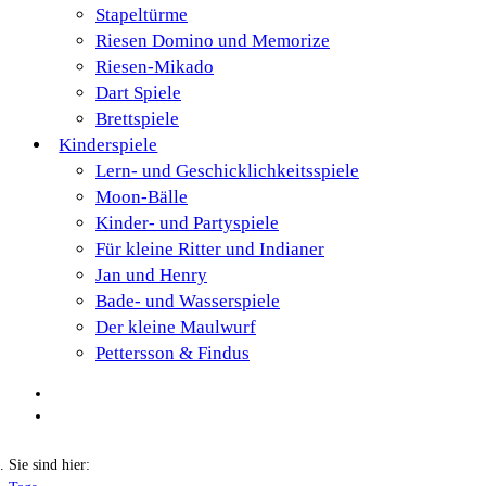
Stapeltürme
Riesen Domino und Memorize
Riesen-Mikado
Dart Spiele
Brettspiele
Kinderspiele
Lern- und Geschicklichkeitsspiele
Moon-Bälle
Kinder- und Partyspiele
Für kleine Ritter und Indianer
Jan und Henry
Bade- und Wasserspiele
Der kleine Maulwurf
Pettersson & Findus
Sie sind hier: