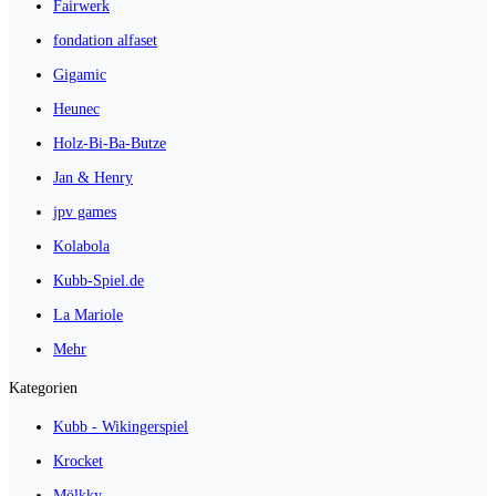
Fairwerk
fondation alfaset
Gigamic
Heunec
Holz-Bi-Ba-Butze
Jan & Henry
jpv games
Kolabola
Kubb-Spiel.de
La Mariole
Mehr
Kategorien
Kubb - Wikingerspiel
Krocket
Mölkky