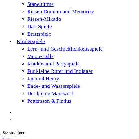
Stapeltürme
Riesen Domino und Memorize
Riesen-Mikado
Dart Spiele
Brettspiele
Kinderspiele
Lern- und Geschicklichkeitsspiele
Moon-Bälle
Kinder- und Partyspiele
Für kleine Ritter und Indianer
Jan und Henry
Bade- und Wasserspiele
Der kleine Maulwurf
Pettersson & Findus
Sie sind hier: