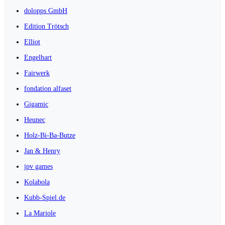
dolopps GmbH
Edition Trötsch
Elliot
Engelhart
Fairwerk
fondation alfaset
Gigamic
Heunec
Holz-Bi-Ba-Butze
Jan & Henry
jpv games
Kolabola
Kubb-Spiel.de
La Mariole