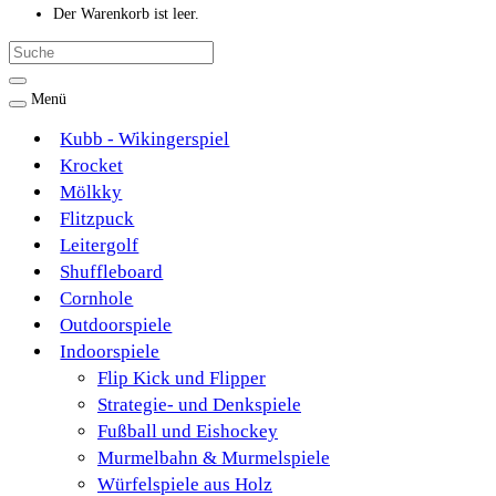
Der Warenkorb ist leer.
Menü
Kubb - Wikingerspiel
Krocket
Mölkky
Flitzpuck
Leitergolf
Shuffleboard
Cornhole
Outdoorspiele
Indoorspiele
Flip Kick und Flipper
Strategie- und Denkspiele
Fußball und Eishockey
Murmelbahn & Murmelspiele
Würfelspiele aus Holz