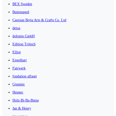
BEX Sweden
Buitenspeel
Caoxian Bojia Arts & Crafts Co. Ltd
detoa
dolopps GmbH
Edition Trötsch
Elliot
Engelhart
Fairwerk
fondation alfaset
Gigamic
Heunec
Holz-Bi-Ba-Butze
Jan & Henry