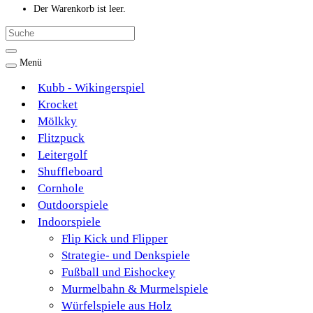
Der Warenkorb ist leer.
Menü
Kubb - Wikingerspiel
Krocket
Mölkky
Flitzpuck
Leitergolf
Shuffleboard
Cornhole
Outdoorspiele
Indoorspiele
Flip Kick und Flipper
Strategie- und Denkspiele
Fußball und Eishockey
Murmelbahn & Murmelspiele
Würfelspiele aus Holz