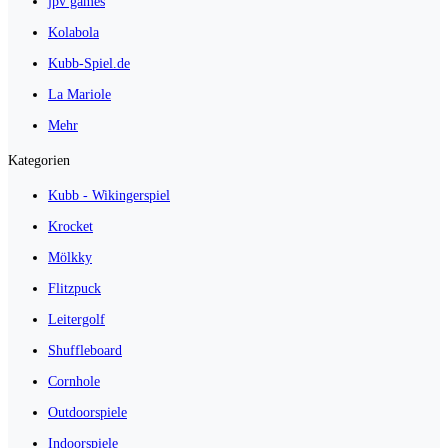
jpv games
Kolabola
Kubb-Spiel.de
La Mariole
Mehr
Kategorien
Kubb - Wikingerspiel
Krocket
Mölkky
Flitzpuck
Leitergolf
Shuffleboard
Cornhole
Outdoorspiele
Indoorspiele