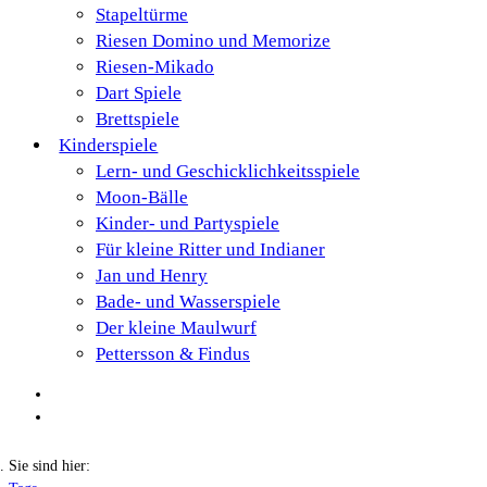
Stapeltürme
Riesen Domino und Memorize
Riesen-Mikado
Dart Spiele
Brettspiele
Kinderspiele
Lern- und Geschicklichkeitsspiele
Moon-Bälle
Kinder- und Partyspiele
Für kleine Ritter und Indianer
Jan und Henry
Bade- und Wasserspiele
Der kleine Maulwurf
Pettersson & Findus
Sie sind hier: