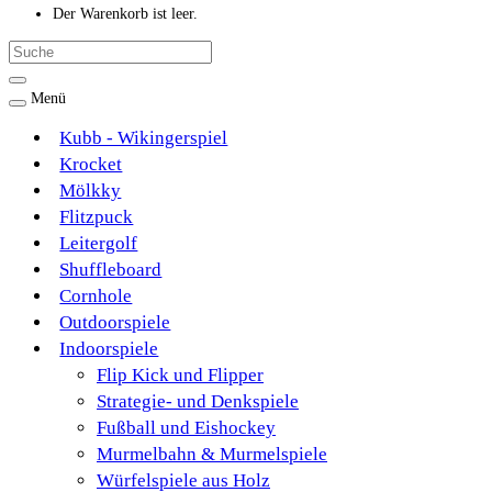
Der Warenkorb ist leer.
Menü
Kubb - Wikingerspiel
Krocket
Mölkky
Flitzpuck
Leitergolf
Shuffleboard
Cornhole
Outdoorspiele
Indoorspiele
Flip Kick und Flipper
Strategie- und Denkspiele
Fußball und Eishockey
Murmelbahn & Murmelspiele
Würfelspiele aus Holz