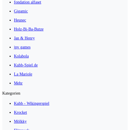
fondation alfaset
Gigamic
Heunec
Holz-Bi-Ba-Butze
Jan & Henry
jpv games
Kolabola
Kubb-Spiel.de
La Mariole
Mehr
Kategorien
Kubb - Wikingerspiel
Krocket
Mölkky