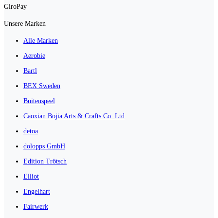
GiroPay
Unsere Marken
Alle Marken
Aerobie
Bartl
BEX Sweden
Buitenspeel
Caoxian Bojia Arts & Crafts Co. Ltd
detoa
dolopps GmbH
Edition Trötsch
Elliot
Engelhart
Fairwerk