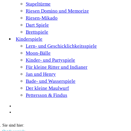
Stapeltürme
Riesen Domino und Memorize
Riesen-Mikado
Dart Spiele
Brettspiele
Kinderspiele
Lern- und Geschicklichkeitsspiele
Moon-Bälle
Kinder- und Partyspiele
Für kleine Ritter und Indianer
Jan und Henry
Bade- und Wasserspiele
Der kleine Maulwurf
Pettersson & Findus
Sie sind hier: