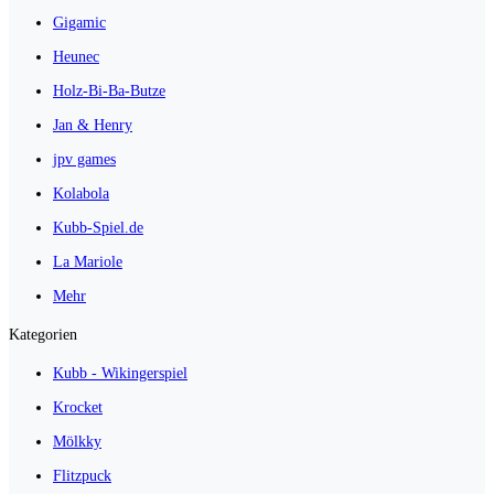
Gigamic
Heunec
Holz-Bi-Ba-Butze
Jan & Henry
jpv games
Kolabola
Kubb-Spiel.de
La Mariole
Mehr
Kategorien
Kubb - Wikingerspiel
Krocket
Mölkky
Flitzpuck