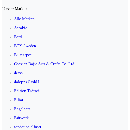
Unsere Marken
Alle Marken
Aerobie
Bartl
BEX Sweden
Buitenspeel
Caoxian Bojia Arts & Crafts Co. Ltd
detoa
dolopps GmbH
Edition Trötsch
Elliot
Engelhart
Fairwerk
fondation alfaset