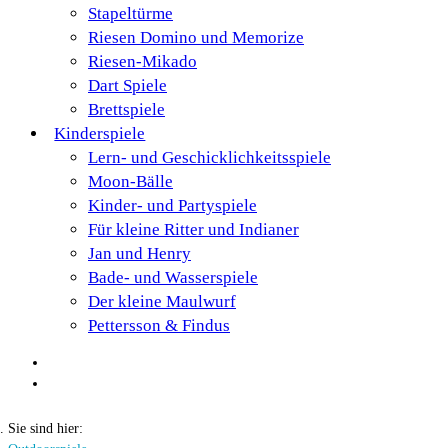
Stapeltürme
Riesen Domino und Memorize
Riesen-Mikado
Dart Spiele
Brettspiele
Kinderspiele
Lern- und Geschicklichkeitsspiele
Moon-Bälle
Kinder- und Partyspiele
Für kleine Ritter und Indianer
Jan und Henry
Bade- und Wasserspiele
Der kleine Maulwurf
Pettersson & Findus
Sie sind hier: