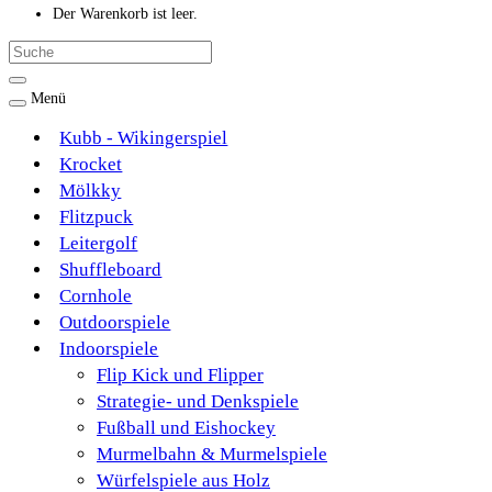
Der Warenkorb ist leer.
Menü
Kubb - Wikingerspiel
Krocket
Mölkky
Flitzpuck
Leitergolf
Shuffleboard
Cornhole
Outdoorspiele
Indoorspiele
Flip Kick und Flipper
Strategie- und Denkspiele
Fußball und Eishockey
Murmelbahn & Murmelspiele
Würfelspiele aus Holz