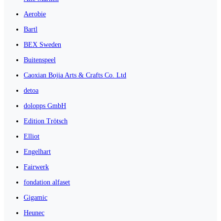
Aerobie
Bartl
BEX Sweden
Buitenspeel
Caoxian Bojia Arts & Crafts Co. Ltd
detoa
dolopps GmbH
Edition Trötsch
Elliot
Engelhart
Fairwerk
fondation alfaset
Gigamic
Heunec