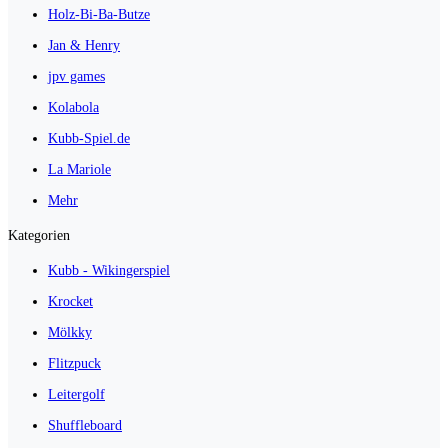
Holz-Bi-Ba-Butze
Jan & Henry
jpv games
Kolabola
Kubb-Spiel.de
La Mariole
Mehr
Kategorien
Kubb - Wikingerspiel
Krocket
Mölkky
Flitzpuck
Leitergolf
Shuffleboard