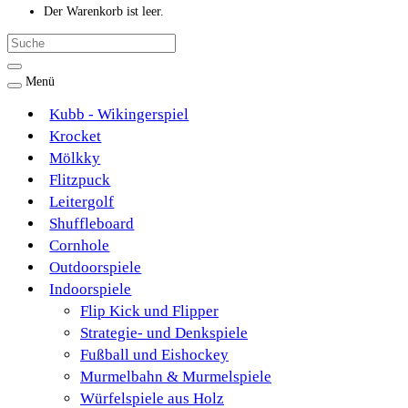
Der Warenkorb ist leer.
Menü
Kubb - Wikingerspiel
Krocket
Mölkky
Flitzpuck
Leitergolf
Shuffleboard
Cornhole
Outdoorspiele
Indoorspiele
Flip Kick und Flipper
Strategie- und Denkspiele
Fußball und Eishockey
Murmelbahn & Murmelspiele
Würfelspiele aus Holz