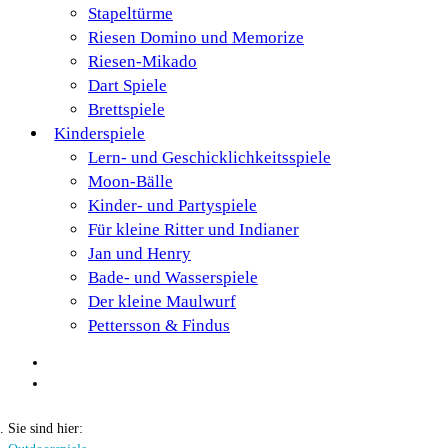
Stapeltürme
Riesen Domino und Memorize
Riesen-Mikado
Dart Spiele
Brettspiele
Kinderspiele
Lern- und Geschicklichkeitsspiele
Moon-Bälle
Kinder- und Partyspiele
Für kleine Ritter und Indianer
Jan und Henry
Bade- und Wasserspiele
Der kleine Maulwurf
Pettersson & Findus
Sie sind hier: