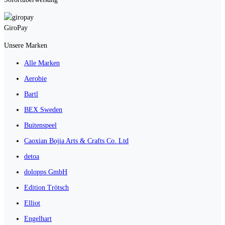
GiroPay
Unsere Marken
Alle Marken
Aerobie
Bartl
BEX Sweden
Buitenspeel
Caoxian Bojia Arts & Crafts Co. Ltd
detoa
dolopps GmbH
Edition Trötsch
Elliot
Engelhart