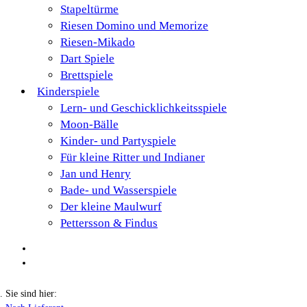
Stapeltürme
Riesen Domino und Memorize
Riesen-Mikado
Dart Spiele
Brettspiele
Kinderspiele
Lern- und Geschicklichkeitsspiele
Moon-Bälle
Kinder- und Partyspiele
Für kleine Ritter und Indianer
Jan und Henry
Bade- und Wasserspiele
Der kleine Maulwurf
Pettersson & Findus
Sie sind hier: