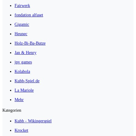
Fairwerk
fondation alfaset
Gigamic
Heunec
Holz-Bi-Ba-Butze
Jan & Henry
jpv games
Kolabola
Kubb-Spiel.de
La Mariole
Mehr
Kategorien
Kubb - Wikingerspiel
Krocket