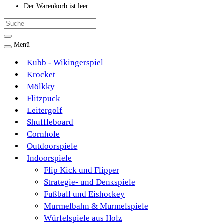
Der Warenkorb ist leer.
Menü
Kubb - Wikingerspiel
Krocket
Mölkky
Flitzpuck
Leitergolf
Shuffleboard
Cornhole
Outdoorspiele
Indoorspiele
Flip Kick und Flipper
Strategie- und Denkspiele
Fußball und Eishockey
Murmelbahn & Murmelspiele
Würfelspiele aus Holz