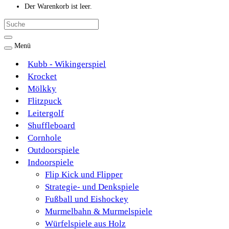
Der Warenkorb ist leer.
Menü
Kubb - Wikingerspiel
Krocket
Mölkky
Flitzpuck
Leitergolf
Shuffleboard
Cornhole
Outdoorspiele
Indoorspiele
Flip Kick und Flipper
Strategie- und Denkspiele
Fußball und Eishockey
Murmelbahn & Murmelspiele
Würfelspiele aus Holz