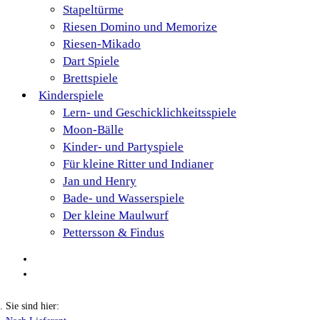
Stapeltürme
Riesen Domino und Memorize
Riesen-Mikado
Dart Spiele
Brettspiele
Kinderspiele
Lern- und Geschicklichkeitsspiele
Moon-Bälle
Kinder- und Partyspiele
Für kleine Ritter und Indianer
Jan und Henry
Bade- und Wasserspiele
Der kleine Maulwurf
Pettersson & Findus
Sie sind hier: