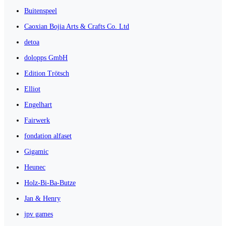
Buitenspeel
Caoxian Bojia Arts & Crafts Co. Ltd
detoa
dolopps GmbH
Edition Trötsch
Elliot
Engelhart
Fairwerk
fondation alfaset
Gigamic
Heunec
Holz-Bi-Ba-Butze
Jan & Henry
jpv games