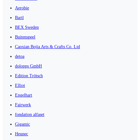
Aerobie
Bartl
BEX Sweden
Buitenspeel
Caoxian Bojia Arts & Crafts Co. Ltd
detoa
dolopps GmbH
Edition Trötsch
Elliot
Engelhart
Fairwerk
fondation alfaset
Gigamic
Heunec