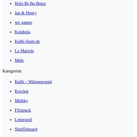
Holz-Bi-Ba-Butze
Jan & Henry
jpv games
Kolabola
Kubb-Spiel.de
La Mariole
Mehr
Kategorien
Kubb - Wikingerspiel
Krocket
Mölkky
Flitzpuck
Leitergolf
Shuffleboard