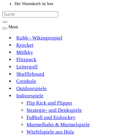
Der Warenkorb ist leer.
Menü
Kubb - Wikingerspiel
Krocket
Mölkky
Flitzpuck
Leitergolf
Shuffleboard
Cornhole
Outdoorspiele
Indoorspiele
Flip Kick und Flipper
Strategie- und Denkspiele
Fußball und Eishockey
Murmelbahn & Murmelspiele
Würfelspiele aus Holz