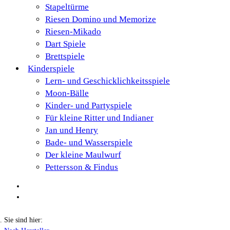
Stapeltürme
Riesen Domino und Memorize
Riesen-Mikado
Dart Spiele
Brettspiele
Kinderspiele
Lern- und Geschicklichkeitsspiele
Moon-Bälle
Kinder- und Partyspiele
Für kleine Ritter und Indianer
Jan und Henry
Bade- und Wasserspiele
Der kleine Maulwurf
Pettersson & Findus
Sie sind hier: