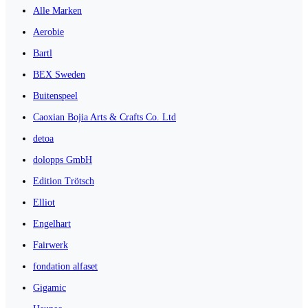
Alle Marken
Aerobie
Bartl
BEX Sweden
Buitenspeel
Caoxian Bojia Arts & Crafts Co. Ltd
detoa
dolopps GmbH
Edition Trötsch
Elliot
Engelhart
Fairwerk
fondation alfaset
Gigamic