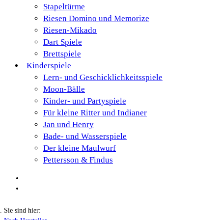
Stapeltürme
Riesen Domino und Memorize
Riesen-Mikado
Dart Spiele
Brettspiele
Kinderspiele
Lern- und Geschicklichkeitsspiele
Moon-Bälle
Kinder- und Partyspiele
Für kleine Ritter und Indianer
Jan und Henry
Bade- und Wasserspiele
Der kleine Maulwurf
Pettersson & Findus
Sie sind hier: