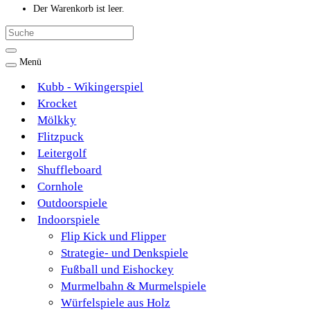
Der Warenkorb ist leer.
Menü
Kubb - Wikingerspiel
Krocket
Mölkky
Flitzpuck
Leitergolf
Shuffleboard
Cornhole
Outdoorspiele
Indoorspiele
Flip Kick und Flipper
Strategie- und Denkspiele
Fußball und Eishockey
Murmelbahn & Murmelspiele
Würfelspiele aus Holz