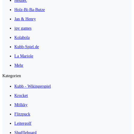
Heunec
Holz-Bi-Ba-Butze
Jan & Henry
jpv games
Kolabola
Kubb-Spiel.de
La Mariole
Mehr
Kategorien
Kubb - Wikingerspiel
Krocket
Mölkky
Flitzpuck
Leitergolf
Shuffleboard