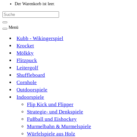
Der Warenkorb ist leer.
Menü
Kubb - Wikingerspiel
Krocket
Mölkky
Flitzpuck
Leitergolf
Shuffleboard
Cornhole
Outdoorspiele
Indoorspiele
Flip Kick und Flipper
Strategie- und Denkspiele
Fußball und Eishockey
Murmelbahn & Murmelspiele
Würfelspiele aus Holz