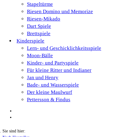
Stapeltürme
Riesen Domino und Memorize
Riesen-Mikado
Dart Spiele
Brettspiele
Kinderspiele
Lern- und Geschicklichkeitsspiele
Moon-Bälle
Kinder- und Partyspiele
Für kleine Ritter und Indianer
Jan und Henry
Bade- und Wasserspiele
Der kleine Maulwurf
Pettersson & Findus
Sie sind hier: