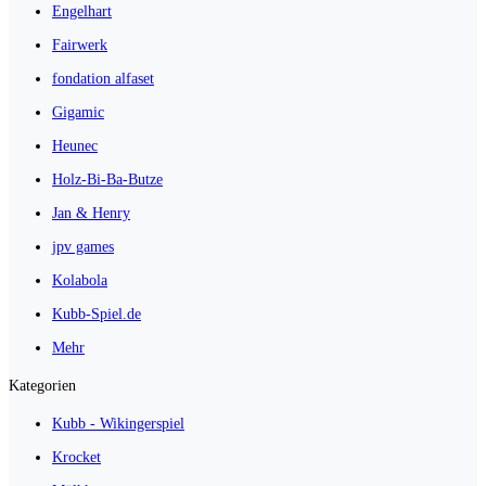
Engelhart
Fairwerk
fondation alfaset
Gigamic
Heunec
Holz-Bi-Ba-Butze
Jan & Henry
jpv games
Kolabola
Kubb-Spiel.de
Mehr
Kategorien
Kubb - Wikingerspiel
Krocket