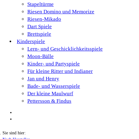
Stapeltürme
Riesen Domino und Memorize
Riesen-Mikado
Dart Spiele
Brettspiele
Kinderspiele
Lern- und Geschicklichkeitsspiele
Moon-Bälle
Kinder- und Partyspiele
Für kleine Ritter und Indianer
Jan und Henry
Bade- und Wasserspiele
Der kleine Maulwurf
Pettersson & Findus
Sie sind hier: