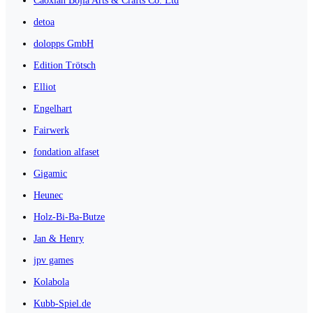
Caoxian Bojia Arts & Crafts Co. Ltd
detoa
dolopps GmbH
Edition Trötsch
Elliot
Engelhart
Fairwerk
fondation alfaset
Gigamic
Heunec
Holz-Bi-Ba-Butze
Jan & Henry
jpv games
Kolabola
Kubb-Spiel.de