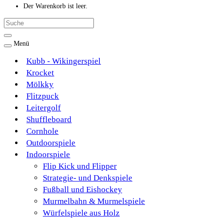
Der Warenkorb ist leer.
Menü
Kubb - Wikingerspiel
Krocket
Mölkky
Flitzpuck
Leitergolf
Shuffleboard
Cornhole
Outdoorspiele
Indoorspiele
Flip Kick und Flipper
Strategie- und Denkspiele
Fußball und Eishockey
Murmelbahn & Murmelspiele
Würfelspiele aus Holz