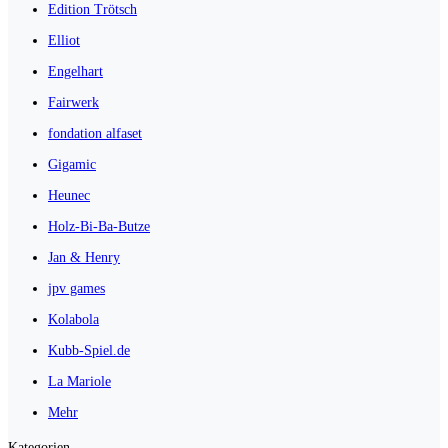
Edition Trötsch
Elliot
Engelhart
Fairwerk
fondation alfaset
Gigamic
Heunec
Holz-Bi-Ba-Butze
Jan & Henry
jpv games
Kolabola
Kubb-Spiel.de
La Mariole
Mehr
Kategorien