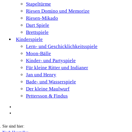
Stapeltürme
Riesen Domino und Memorize
Riesen-Mikado
Dart Spiele
Brettspiele
Kinderspiele
Lern- und Geschicklichkeitsspiele
Moon-Bälle
Kinder- und Partyspiele
Für kleine Ritter und Indianer
Jan und Henry
Bade- und Wasserspiele
Der kleine Maulwurf
Pettersson & Findus
Sie sind hier: