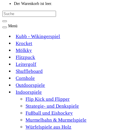
Der Warenkorb ist leer.
Menü
Kubb - Wikingerspiel
Krocket
Mölkky
Flitzpuck
Leitergolf
Shuffleboard
Cornhole
Outdoorspiele
Indoorspiele
Flip Kick und Flipper
Strategie- und Denkspiele
Fußball und Eishockey
Murmelbahn & Murmelspiele
Würfelspiele aus Holz