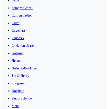
detoa
dolopps GmbH
Edition Trötsch
Elliot
Engelhart
Fairwerk
fondation alfaset
Gigamic
Heunec
Holz-Bi-Ba-Butze
Jan & Henry
jpv games
Kolabola
Kubb-Spiel.de
Mehr