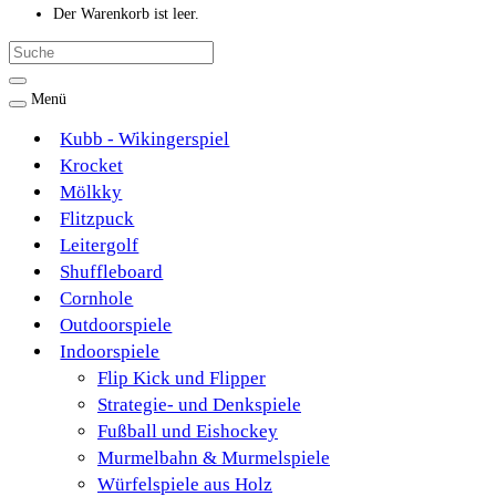
Der Warenkorb ist leer.
Menü
Kubb - Wikingerspiel
Krocket
Mölkky
Flitzpuck
Leitergolf
Shuffleboard
Cornhole
Outdoorspiele
Indoorspiele
Flip Kick und Flipper
Strategie- und Denkspiele
Fußball und Eishockey
Murmelbahn & Murmelspiele
Würfelspiele aus Holz