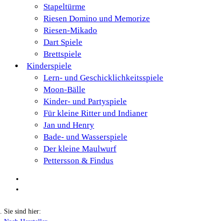
Stapeltürme
Riesen Domino und Memorize
Riesen-Mikado
Dart Spiele
Brettspiele
Kinderspiele
Lern- und Geschicklichkeitsspiele
Moon-Bälle
Kinder- und Partyspiele
Für kleine Ritter und Indianer
Jan und Henry
Bade- und Wasserspiele
Der kleine Maulwurf
Pettersson & Findus
Sie sind hier: