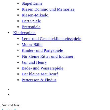
Stapeltürme
Riesen Domino und Memorize
Riesen-Mikado
Dart Spiele
Brettspiele
Kinderspiele
Lern- und Geschicklichkeitsspiele
Moon-Bälle
Kinder- und Partyspiele
Für kleine Ritter und Indianer
Jan und Henry
Bade- und Wasserspiele
Der kleine Maulwurf
Pettersson & Findus
Sie sind hier: