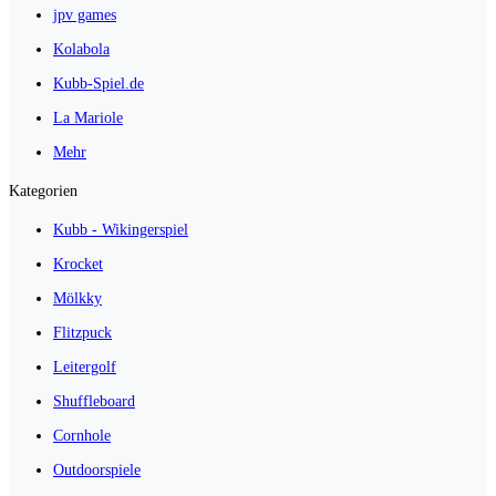
jpv games
Kolabola
Kubb-Spiel.de
La Mariole
Mehr
Kategorien
Kubb - Wikingerspiel
Krocket
Mölkky
Flitzpuck
Leitergolf
Shuffleboard
Cornhole
Outdoorspiele