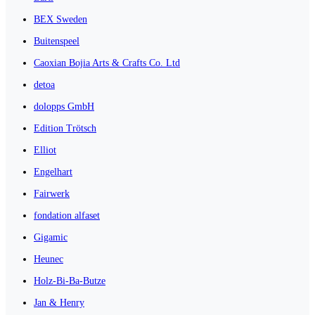
BEX Sweden
Buitenspeel
Caoxian Bojia Arts & Crafts Co. Ltd
detoa
dolopps GmbH
Edition Trötsch
Elliot
Engelhart
Fairwerk
fondation alfaset
Gigamic
Heunec
Holz-Bi-Ba-Butze
Jan & Henry