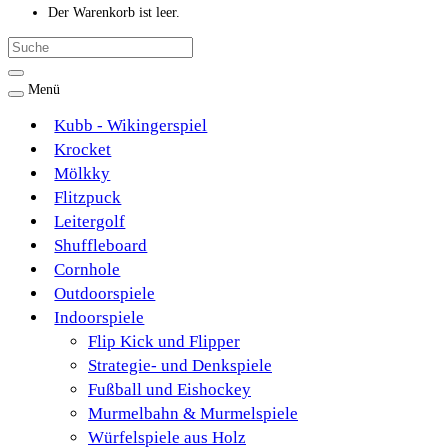
Der Warenkorb ist leer.
Menü
Kubb - Wikingerspiel
Krocket
Mölkky
Flitzpuck
Leitergolf
Shuffleboard
Cornhole
Outdoorspiele
Indoorspiele
Flip Kick und Flipper
Strategie- und Denkspiele
Fußball und Eishockey
Murmelbahn & Murmelspiele
Würfelspiele aus Holz