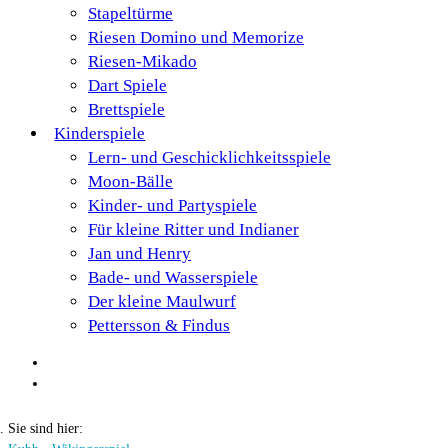
Stapeltürme
Riesen Domino und Memorize
Riesen-Mikado
Dart Spiele
Brettspiele
Kinderspiele
Lern- und Geschicklichkeitsspiele
Moon-Bälle
Kinder- und Partyspiele
Für kleine Ritter und Indianer
Jan und Henry
Bade- und Wasserspiele
Der kleine Maulwurf
Pettersson & Findus
Sie sind hier: