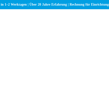
 in 1–2 Werktagen | Über 20 Jahre Erfahrung | Rechnung für Einrichtun