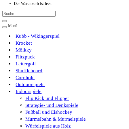
Der Warenkorb ist leer.
Menü
Kubb - Wikingerspiel
Krocket
Mölkky
Flitzpuck
Leitergolf
Shuffleboard
Cornhole
Outdoorspiele
Indoorspiele
Flip Kick und Flipper
Strategie- und Denkspiele
Fußball und Eishockey
Murmelbahn & Murmelspiele
Würfelspiele aus Holz