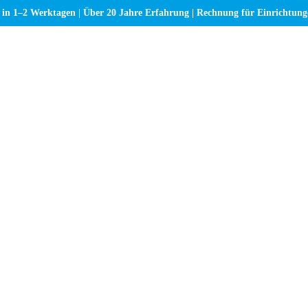
 in 1–2 Werktagen | Über 20 Jahre Erfahrung | Rechnung für Einrichtun