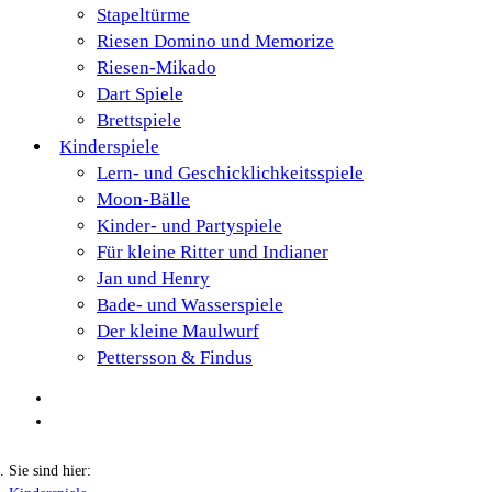
Stapeltürme
Riesen Domino und Memorize
Riesen-Mikado
Dart Spiele
Brettspiele
Kinderspiele
Lern- und Geschicklichkeitsspiele
Moon-Bälle
Kinder- und Partyspiele
Für kleine Ritter und Indianer
Jan und Henry
Bade- und Wasserspiele
Der kleine Maulwurf
Pettersson & Findus
Sie sind hier: