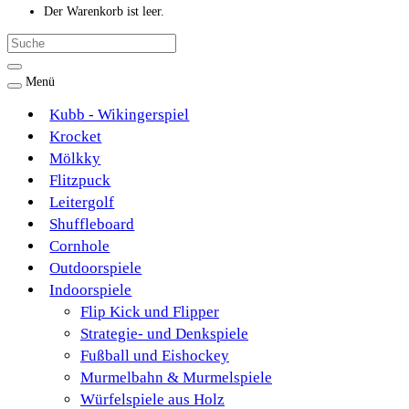
Der Warenkorb ist leer.
Menü
Kubb - Wikingerspiel
Krocket
Mölkky
Flitzpuck
Leitergolf
Shuffleboard
Cornhole
Outdoorspiele
Indoorspiele
Flip Kick und Flipper
Strategie- und Denkspiele
Fußball und Eishockey
Murmelbahn & Murmelspiele
Würfelspiele aus Holz