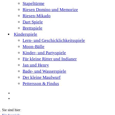
Stapeltürme
Riesen Domino und Memorize
Riesen-Mikado
Dart Spiele
Brettspiele
Kinderspiele
Lern- und Geschicklichkeitsspiele
Moon-Bälle
Kinder- und Partyspiele
Für kleine Ritter und Indianer
Jan und Henry
Bade- und Wasserspiele
Der kleine Maulwurf
Pettersson & Findus
Sie sind hier: