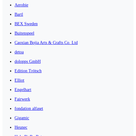
Aerobie
Bartl
BEX Sweden
Buitenspeel
Caoxian Bojia Arts & Crafts Co. Ltd
detoa
dolopps GmbH
Edition Trötsch
Elliot
Engelhart
Fairwerk
fondation alfaset
Gigamic
Heunec