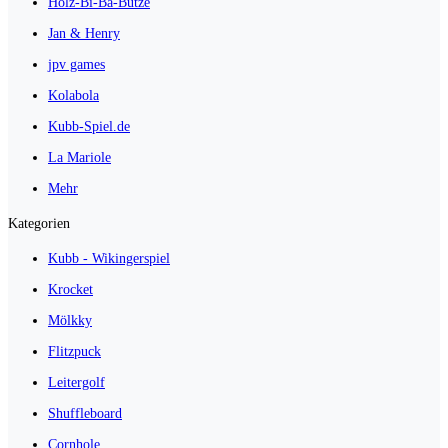
Holz-Bi-Ba-Butze
Jan & Henry
jpv games
Kolabola
Kubb-Spiel.de
La Mariole
Mehr
Kategorien
Kubb - Wikingerspiel
Krocket
Mölkky
Flitzpuck
Leitergolf
Shuffleboard
Cornhole