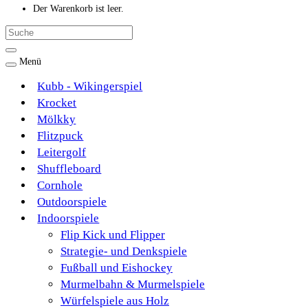
Der Warenkorb ist leer.
Menü
Kubb - Wikingerspiel
Krocket
Mölkky
Flitzpuck
Leitergolf
Shuffleboard
Cornhole
Outdoorspiele
Indoorspiele
Flip Kick und Flipper
Strategie- und Denkspiele
Fußball und Eishockey
Murmelbahn & Murmelspiele
Würfelspiele aus Holz