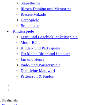
Stapeltürme
Riesen Domino und Memorize
Riesen-Mikado
Dart Spiele
Brettspiele
Kinderspiele
Lern- und Geschicklichkeitsspiele
Moon-Bälle
Kinder- und Partyspiele
Für kleine Ritter und Indianer
Jan und Henry
Bade- und Wasserspiele
Der kleine Maulwurf
Pettersson & Findus
Sie sind hier: