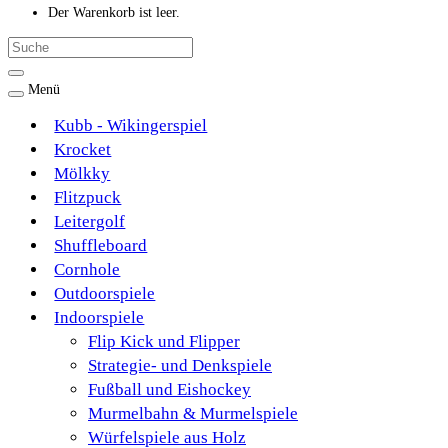
Der Warenkorb ist leer.
Menü
Kubb - Wikingerspiel
Krocket
Mölkky
Flitzpuck
Leitergolf
Shuffleboard
Cornhole
Outdoorspiele
Indoorspiele
Flip Kick und Flipper
Strategie- und Denkspiele
Fußball und Eishockey
Murmelbahn & Murmelspiele
Würfelspiele aus Holz