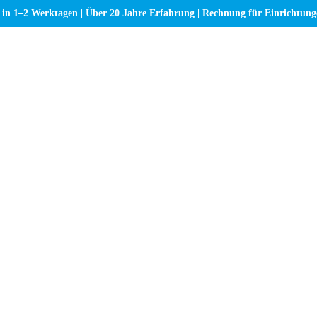
 in 1–2 Werktagen | Über 20 Jahre Erfahrung | Rechnung für Einrichtun