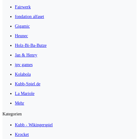
Fairwerk
fondation alfaset
Gigamic
Heunec
Holz-Bi-Ba-Butze
Jan & Henry
jpv games
Kolabola
Kubb-Spiel.de
La Mariole
Mehr
Kategorien
Kubb - Wikingerspiel
Krocket