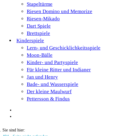
Stapeltürme
Riesen Domino und Memorize
Riesen-Mikado
Dart Spiele
Brettspiele
Kinderspiele
Lern- und Geschicklichkeitsspiele
Moon-Bälle
Kinder- und Partyspiele
Für kleine Ritter und Indianer
Jan und Henry
Bade- und Wasserspiele
Der kleine Maulwurf
Pettersson & Findus
Sie sind hier: