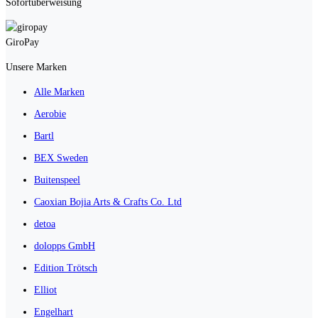
Sofortüberweisung
GiroPay
Unsere Marken
Alle Marken
Aerobie
Bartl
BEX Sweden
Buitenspeel
Caoxian Bojia Arts & Crafts Co. Ltd
detoa
dolopps GmbH
Edition Trötsch
Elliot
Engelhart