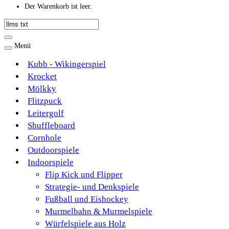
Der Warenkorb ist leer.
Menü
Kubb - Wikingerspiel
Krocket
Mölkky
Flitzpuck
Leitergolf
Shuffleboard
Cornhole
Outdoorspiele
Indoorspiele
Flip Kick und Flipper
Strategie- und Denkspiele
Fußball und Eishockey
Murmelbahn & Murmelspiele
Würfelspiele aus Holz