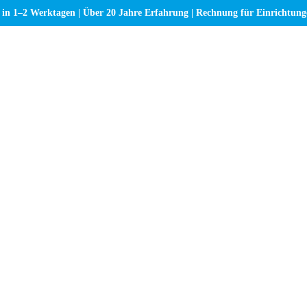
 in 1–2 Werktagen | Über 20 Jahre Erfahrung | Rechnung für Einrichtun