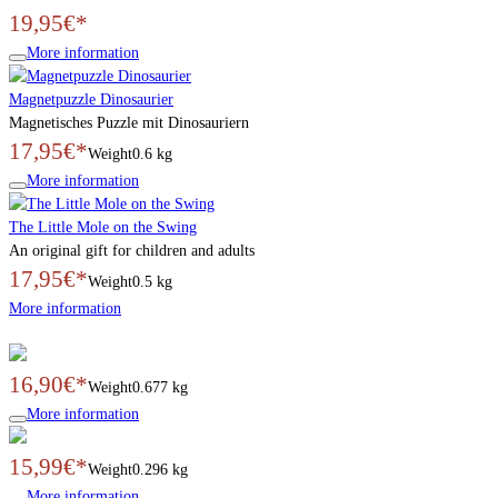
19,95€*
More information
Magnetpuzzle Dinosaurier
Magnetisches Puzzle mit Dinosauriern
17,95€*
Weight
0.6 kg
More information
The Little Mole on the Swing
An original gift for children and adults
17,95€*
Weight
0.5 kg
More information
16,90€*
Weight
0.677 kg
More information
15,99€*
Weight
0.296 kg
More information