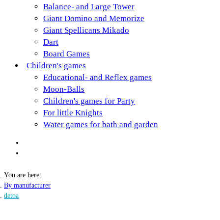
Balance- and Large Tower
Giant Domino and Memorize
Giant Spellicans Mikado
Dart
Board Games
Children's games
Educational- and Reflex games
Moon-Balls
Children's games for Party
For little Knights
Water games for bath and garden
You are here:
By manufacturer
detoa