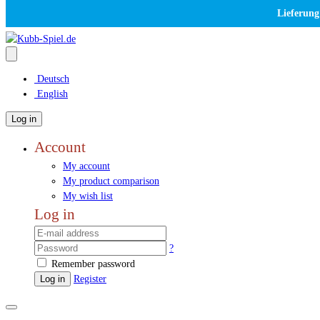
Lieferung
Deutsch
English
Log in
Account
My account
My product comparison
My wish list
Log in
?
Remember password
Log in
Register