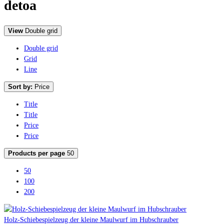
detoa
View
Double grid
Double grid
Grid
Line
Sort by:
Price
Title
Title
Price
Price
Products per page
50
50
100
200
Holz-Schiebespielzeug der kleine Maulwurf im Hubschrauber