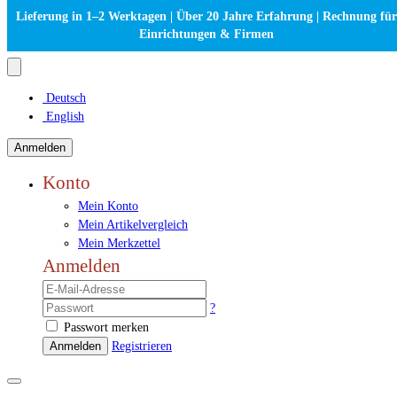
Lieferung in 1–2 Werktagen | Über 20 Jahre Erfahrung | Rechnung für
Einrichtungen & Firmen
Deutsch
English
Anmelden
Konto
Mein Konto
Mein Artikelvergleich
Mein Merkzettel
Anmelden
?
Passwort merken
Anmelden
Registrieren