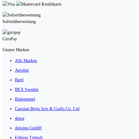
Kreditkarte
Sofortüberweisung
GiroPay
Unsere Marken
Alle Marken
Aerobie
Bartl
BEX Sweden
Buitenspeel
Caoxian Bojia Arts & Crafts Co. Ltd
detoa
dolopps GmbH
Edition Trötsch