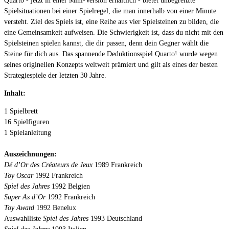
Quarto - jetzt in einer Mini-Version erhältlich - bietet unbegrenzte
Spielsituationen bei einer Spielregel, die man innerhalb von einer Minute
versteht. Ziel des Spiels ist, eine Reihe aus vier Spielsteinen zu bilden, die
eine Gemeinsamkeit aufweisen. Die Schwierigkeit ist, dass du nicht mit den
Spielsteinen spielen kannst, die dir passen, denn dein Gegner wählt die
Steine für dich aus. Das spannende Deduktionsspiel Quarto! wurde wegen
seines originellen Konzepts weltweit prämiert und gilt als eines der besten
Strategiespiele der letzten 30 Jahre.
Inhalt:
1 Spielbrett
16 Spielfiguren
1 Spielanleitung
Auszeichnungen:
Dé d’Or des Créateurs de Jeux
1989 Frankreich
Toy Oscar
1992 Frankreich
Spiel des Jahres
1992 Belgien
Super As d’Or
1992 Frankreich
Toy Award
1992 Benelux
Auswahlliste
Spiel des Jahres
1993 Deutschland