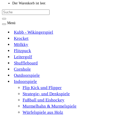
Der Warenkorb ist leer.
Menü
Kubb - Wikingerspiel
Krocket
Mölkky
Flitzpuck
Leitergolf
Shuffleboard
Cornhole
Outdoorspiele
Indoorspiele
Flip Kick und Flipper
Strategie- und Denkspiele
Fußball und Eishockey
Murmelbahn & Murmelspiele
Würfelspiele aus Holz