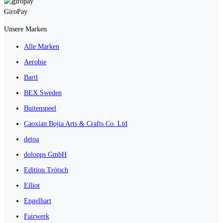
GiroPay
Unsere Marken
Alle Marken
Aerobie
Bartl
BEX Sweden
Buitenspeel
Caoxian Bojia Arts & Crafts Co. Ltd
detoa
dolopps GmbH
Edition Trötsch
Elliot
Engelhart
Fairwerk