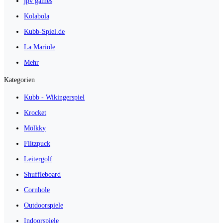
jpv games
Kolabola
Kubb-Spiel.de
La Mariole
Mehr
Kategorien
Kubb - Wikingerspiel
Krocket
Mölkky
Flitzpuck
Leitergolf
Shuffleboard
Cornhole
Outdoorspiele
Indoorspiele