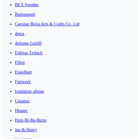
BEX Sweden
Buitenspeel
Caoxian Bojia Arts & Crafts Co. Ltd
detoa
dolopps GmbH
Edition Trötsch
Elliot
Engelhart
Fairwerk
fondation alfaset
Gigamic
Heunec
Holz-Bi-Ba-Butze
Jan & Henry