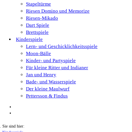
Stapeltürme
Riesen Domino und Memorize
Riesen-Mikado
Dart Spiele
Brettspiele
Kinderspiele
Lern- und Geschicklichkeitsspiele
Moon-Bälle
Kinder- und Partyspiele
Für kleine Ritter und Indianer
Jan und Henry
Bade- und Wasserspiele
Der kleine Maulwurf
Pettersson & Findus
Sie sind hier: