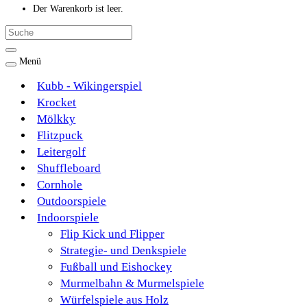
Der Warenkorb ist leer.
Menü
Kubb - Wikingerspiel
Krocket
Mölkky
Flitzpuck
Leitergolf
Shuffleboard
Cornhole
Outdoorspiele
Indoorspiele
Flip Kick und Flipper
Strategie- und Denkspiele
Fußball und Eishockey
Murmelbahn & Murmelspiele
Würfelspiele aus Holz